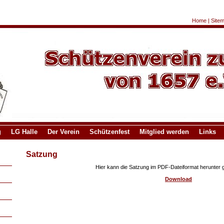
Home
|
Site
g
LG Halle
Der Verein
Schützenfest
Mitglied werden
Links
Satzung
Hier kann die Satzung im PDF-Dateiformat herunter 
Download