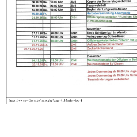
https://www.sv-dissen.de/index.php?page=418&printview=1